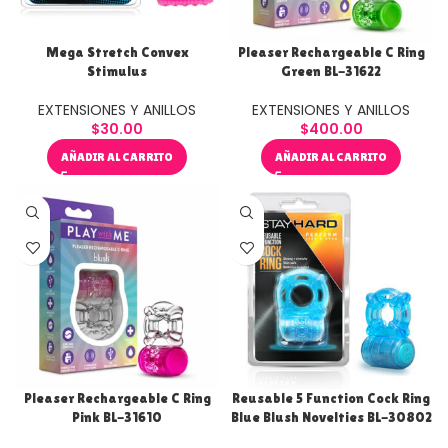
Mega Stretch Convex
Pleaser Rechargeable C Ring
Stimulus
Green BL-31622
EXTENSIONES Y ANILLOS
EXTENSIONES Y ANILLOS
$
30.00
$
400.00
AÑADIR AL CARRITO
AÑADIR AL CARRITO
Pleaser Rechargeable C Ring
Reusable 5 Function Cock Ring
Pink BL-31610
Blue Blush Novelties BL-30802