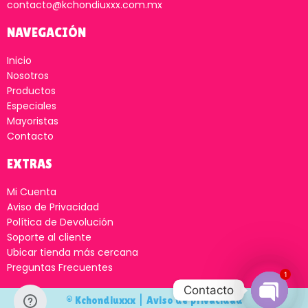
Uncut 7″ Extension Sleeve
Vibrating Caterpillar
Light Pipedream PD4154-21
EXTENSIONES Y ANILLOS
EXTENSIONES Y ANILLOS
$
60.00
$
1,070.00
AÑADIR AL CARRITO
AÑADIR AL CARRITO
1
Contacto