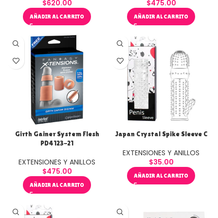
$
620.00
$
475.00
AÑADIR AL CARRITO
AÑADIR AL CARRITO
Girth Gainer System Flesh
Japan Crystal Spike Sleeve C
PD4123-21
EXTENSIONES Y ANILLOS
EXTENSIONES Y ANILLOS
$
35.00
$
475.00
AÑADIR AL CARRITO
AÑADIR AL CARRITO