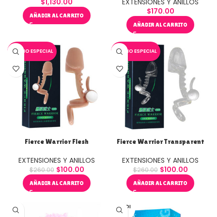
$
1,130.00
EXTENSIONES Y ANILLOS
$
170.00
AÑADIR AL CARRITO
AÑADIR AL CARRITO
PRECIO ESPECIAL
PRECIO ESPECIAL
Fierce Warrior Flesh
Fierce Warrior Transparent
EXTENSIONES Y ANILLOS
EXTENSIONES Y ANILLOS
$
100.00
$
100.00
$
260.00
$
260.00
AÑADIR AL CARRITO
AÑADIR AL CARRITO
VENDI
DO