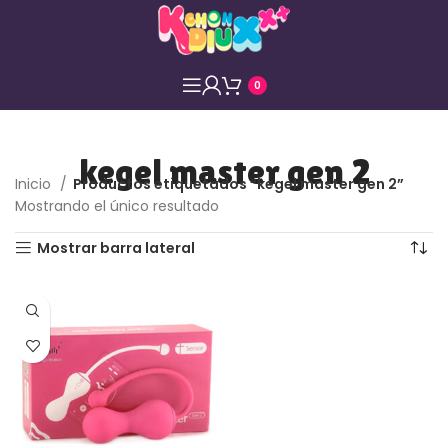
0
kegel master gen 2
Inicio
Productos etiquetados “kegel master gen 2”
Mostrando el único resultado
Mostrar barra lateral