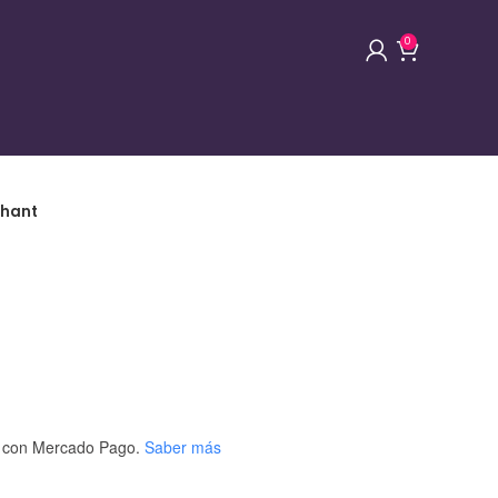
0
phant
con Mercado Pago.
Saber más