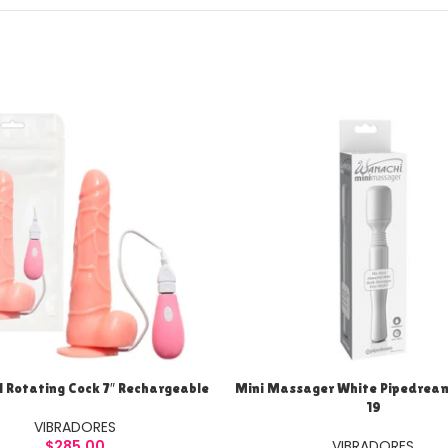
l Rotating Cock 7″ Rechargeable
Mini Massager White Pipedrea
19
VIBRADORES
$
285.00
VIBRADORES