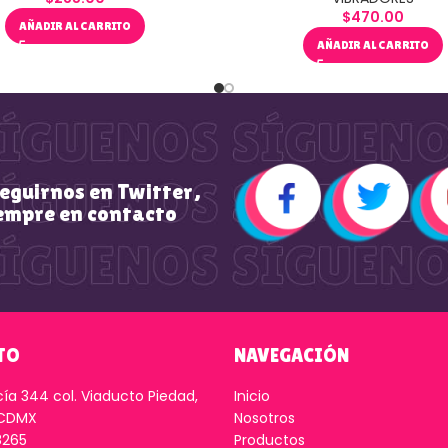
$
470.00
AÑADIR AL CARRITO
AÑADIR AL CARRITO
seguirnos en Twitter,
empre en contacto
TO
NAVEGACIÓN
cía 344 col. Viaducto Piedad,
Inicio
 CDMX
Nosotros
8265
Productos