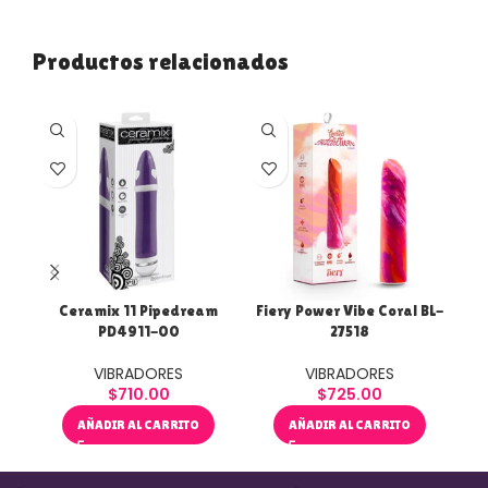
Productos relacionados
Ceramix 11 Pipedream
Fiery Power Vibe Coral BL-
Ja
PD4911-00
27518
VIBRADORES
VIBRADORES
$
710.00
$
725.00
AÑADIR AL CARRITO
AÑADIR AL CARRITO