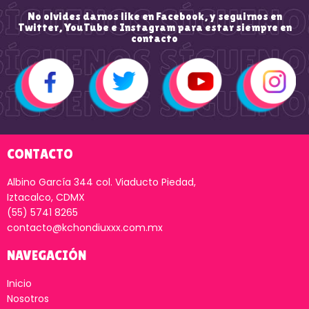
No olvides darnos like en Facebook, y seguirnos en
Twitter, YouTube e Instagram para estar siempre en
contacto
CONTACTO
Albino García 344 col. Viaducto Piedad,
Iztacalco, CDMX
(55) 5741 8265
contacto@kchondiuxxx.com.mx
NAVEGACIÓN
Inicio
Nosotros