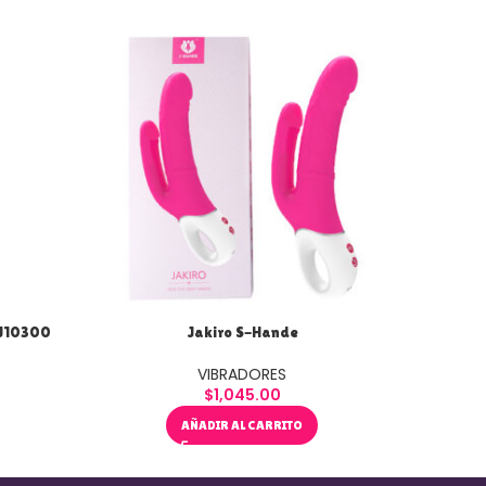
JJ10300
Jakiro S-Hande
K
VIBRADORES
$
1,045.00
AÑADIR AL CARRITO