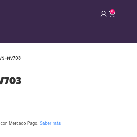
0
 WS-NV703
NV703
con Mercado Pago.
Saber más