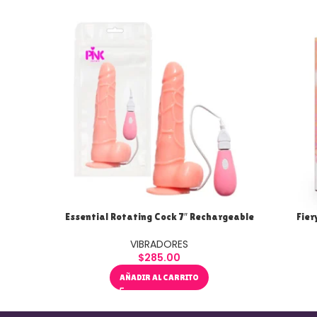
Essential Rotating Cock 7″ Rechargeable
Fier
VIBRADORES
$
285.00
AÑADIR AL CARRITO