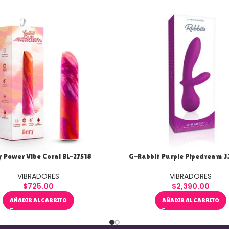
y Power Vibe Coral BL-27518
G-Rabbit Purple Pipedream 
VIBRADORES
VIBRADORES
$
725.00
$
2,390.00
AÑADIR AL CARRITO
AÑADIR AL CARRITO