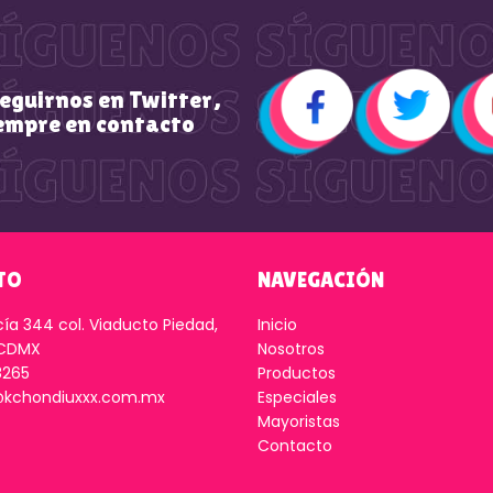
seguirnos en Twitter,
empre en contacto
TO
NAVEGACIÓN
cía 344 col. Viaducto Piedad,
Inicio
 CDMX
Nosotros
8265
Productos
kchondiuxxx.com.mx
Especiales
Mayoristas
Contacto