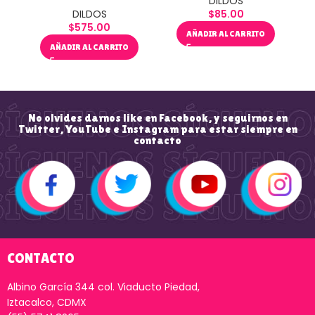
DILDOS
DILDOS
$
85.00
$
575.00
AÑADIR AL CARRITO
AÑADIR AL CARRITO
No olvides darnos like en Facebook, y seguirnos en
Twitter, YouTube e Instagram para estar siempre en
contacto
CONTACTO
Albino García 344 col. Viaducto Piedad,
Iztacalco, CDMX