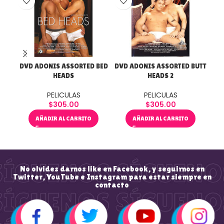
DVD ADONIS ASSORTED BED
DVD ADONIS ASSORTED BUTT
D
HEADS
HEADS 2
PELICULAS
PELICULAS
$
305.00
$
305.00
AÑADIR AL CARRITO
AÑADIR AL CARRITO
No olvides darnos like en Facebook, y seguirnos en
Twitter, YouTube e Instagram para estar siempre en
contacto