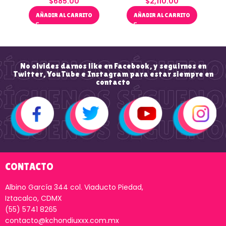
$
685.00
$
2,110.00
AÑADIR AL CARRITO
AÑADIR AL CARRITO
No olvides darnos like en Facebook, y seguirnos en
Twitter, YouTube e Instagram para estar siempre en
contacto
CONTACTO
Albino García 344 col. Viaducto Piedad,
Iztacalco, CDMX
(55) 5741 8265
contacto@kchondiuxxx.com.mx