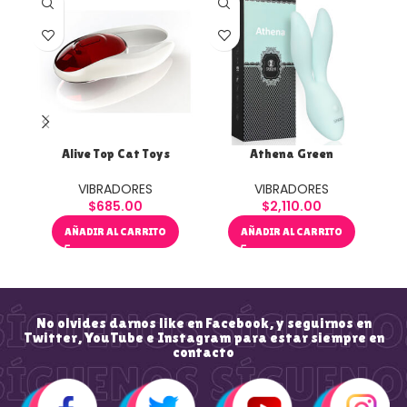
Alive Top Cat Toys
Athena Green
VIBRADORES
VIBRADORES
$
685.00
$
2,110.00
AÑADIR AL CARRITO
AÑADIR AL CARRITO
No olvides darnos like en Facebook, y seguirnos en
Twitter, YouTube e Instagram para estar siempre en
contacto