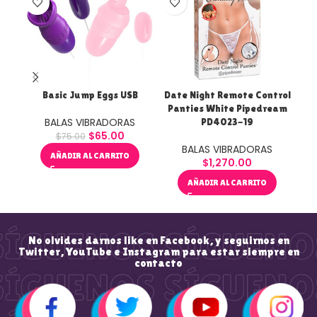
Basic Jump Eggs USB
Date Night Remote Control
Panties White Pipedream
BALAS VIBRADORAS
PD4023-19
$
65.00
$
75.00
BALAS VIBRADORAS
AÑADIR AL CARRITO
$
1,270.00
AÑADIR AL CARRITO
No olvides darnos like en Facebook, y seguirnos en
Twitter, YouTube e Instagram para estar siempre en
contacto