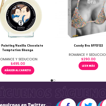
 Painting Vanilla Chocolate
Candy Bra SFFD122
Temptation Shunga
ROMANCE Y SEDUCCIO
ROMANCE Y SEDUCCION
$
290.00
$
495.00
LEER MÁS
AÑADIR AL CARRITO
seguirnos en Twitter,