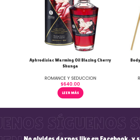
Aphrodisiac Warming Oil Blazing Cherry
Body
Shunga
ROMANCE Y SEDUCCION
$
640.00
LEER MÁS
No olvides darnos like en Facebook, y 