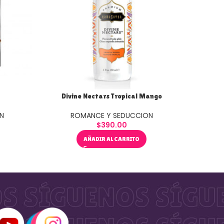
Divine Nectars Tropical Mango
O
N
ROMANCE Y SEDUCCION
R
$
390.00
AÑADIR AL CARRITO