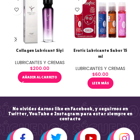
DO
Collagen Lubricant Siyi
Erotic Lubricante Sabor 15
Ero
ml
LUBRICANTES Y CREMAS
$
200.00
LUBRICANTES Y CREMAS
L
$
60.00
AÑADIR AL CARRITO
LEER MÁS
No olvides darnos like en Facebook, y seguirnos en
Twitter, YouTube e Instagram para estar siempre en
contacto