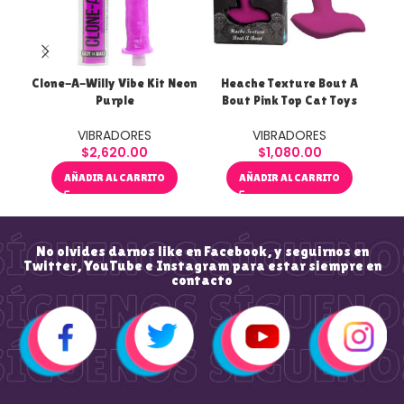
Clone-A-Willy Vibe Kit Neon
Heache Texture Bout A
Purple
Bout Pink Top Cat Toys
VIBRADORES
VIBRADORES
$
2,620.00
$
1,080.00
AÑADIR AL CARRITO
AÑADIR AL CARRITO
No olvides darnos like en Facebook, y seguirnos en
Twitter, YouTube e Instagram para estar siempre en
contacto