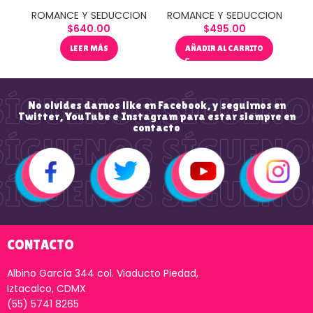
R
ROMANCE Y SEDUCCION
ROMANCE Y SEDUCCION
$
640.00
$
495.00
LEER MÁS
AÑADIR AL CARRITO
No olvides darnos like en Facebook, y seguirnos en
Twitter, YouTube e Instagram para estar siempre en
contacto
CONTACTO
Albino García 344 col. Viaducto Piedad,
Iztacalco, CDMX
(55) 5741 8265