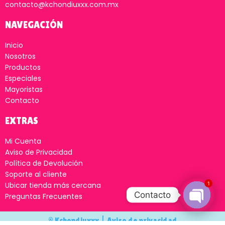
contacto@kchondiuxxx.com.mx
NAVEGACIÓN
Inicio
Nosotros
Productos
Especiales
Mayoristas
Contacto
EXTRAS
Mi Cuenta
Aviso de Privacidad
Política de Devolución
Soporte al cliente
1
Ubicar tienda más cercana
Contacto
Preguntas Frecuentes
Open
© Kchondiuxxx |
Aviso de privacidad
chaty