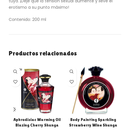
tuya. ¡Deje que la tensión sexual aumente y lleve el
erotismo a su punto máximo!
Contenido: 200 ml
Productos relacionados
VENDI
VE
DO
D
Aphrodisiac Warming Oil
Body Painting Sparkling
Blazing Cherry Shunga
Strawberry Wine Shunga