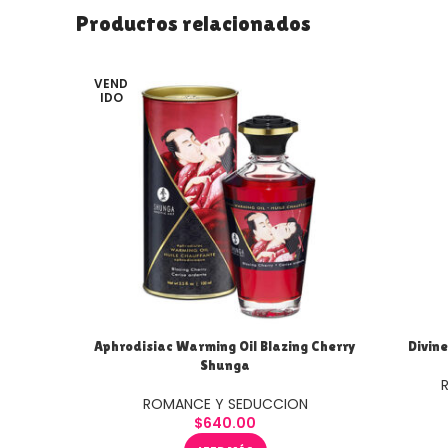
Productos relacionados
VEND
IDO
Aphrodisiac Warming Oil Blazing Cherry
Divin
Shunga
ROMANCE Y SEDUCCION
$
640.00