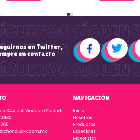
seguirnos en Twitter,
empre en contacto
TO
NAVEGACIÓN
cía 344 col. Viaducto Piedad,
Inicio
 CDMX
Nosotros
8265
Productos
kchondiuxxx.com.mx
Especiales
Mayoristas