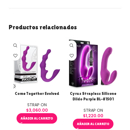
Productos relacionados
VE
D
Come Together Evolved
Cyrus Strapless Silicone
Dr.
Dildo Purple BL-81501
Bl
STRAP ON
$
3,060.00
STRAP ON
$
1,220.00
AÑADIR AL CARRITO
AÑADIR AL CARRITO