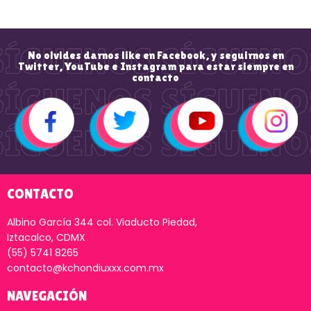
No olvides darnos like en Facebook, y seguirnos en
Twitter, YouTube e Instagram para estar siempre en
contacto
CONTACTO
Albino García 344 col. Viaducto Piedad,
Iztacalco, CDMX
(55) 5741 8265
contacto@kchondiuxxx.com.mx
NAVEGACIÓN