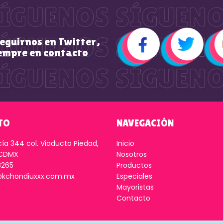
seguirnos en Twitter,
empre en contacto
TO
NAVEGACIÓN
cía 344 col. Viaducto Piedad,
Inicio
 CDMX
Nosotros
8265
Productos
kchondiuxxx.com.mx
Especiales
Mayoristas
Contacto