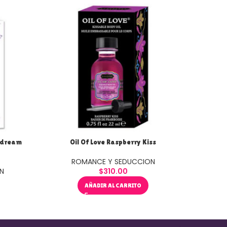
edream
Oil Of Love Raspberry Kiss
Oil 
ROMANCE Y SEDUCCION
R
N
$
310.00
AÑADIR AL CARRITO