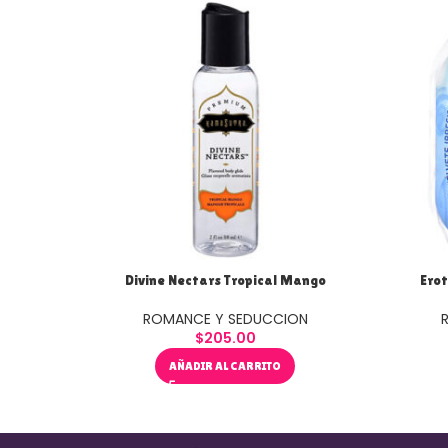
Divine Nectars Tropical Mango
Erot
ROMANCE Y SEDUCCION
$
205.00
AÑADIR AL CARRITO