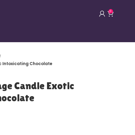
0
 Intoxicating Chocolate
e Candle Exotic
hocolate