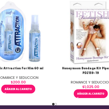
ic Attraction For Him 60 ml
Honeymoon Bondage Kit Pip
PD2159-19
ROMANCE Y SEDUCCION
$
200.00
ROMANCE Y SEDUCCIO
$
1,025.00
AÑADIR AL CARRITO
AÑADIR AL CARRITO