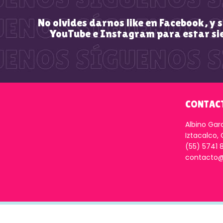
No olvides darnos like en Facebook, y 
YouTube e Instagram para estar si
CONTAC
Albino Gar
Iztacalco,
(55) 5741 
contacto@
© Kchondiuxxx |
Aviso de privacidad