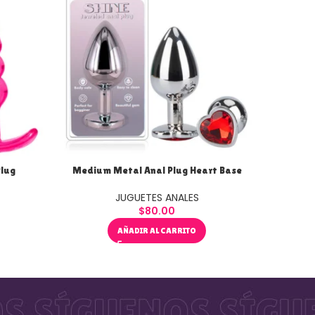
Plug
Medium Metal Anal Plug Heart Base
NSN
JUGUETES ANALES
$
80.00
AÑADIR AL CARRITO