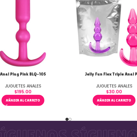
Anal Plug Pink BLQ-105
Jelly Fun Flex Triple Anal 
JUGUETES ANALES
JUGUETES ANALES
$
195.00
$
30.00
AÑADIR AL CARRITO
AÑADIR AL CARRITO