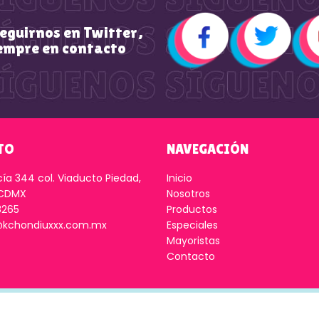
seguirnos en Twitter,
empre en contacto
TO
NAVEGACIÓN
cía 344 col. Viaducto Piedad,
Inicio
 CDMX
Nosotros
8265
Productos
kchondiuxxx.com.mx
Especiales
Mayoristas
Contacto