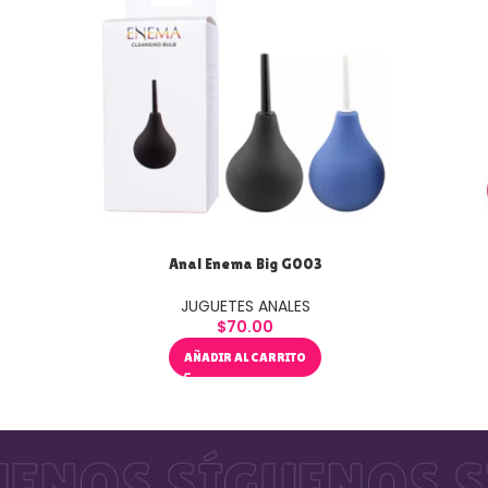
Anal Enema Big G003
JUGUETES ANALES
$
70.00
AÑADIR AL CARRITO