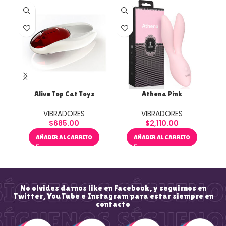
Alive Top Cat Toys
Athena Pink
Clo
VIBRADORES
VIBRADORES
$
685.00
$
2,110.00
AÑADIR AL CARRITO
AÑADIR AL CARRITO
No olvides darnos like en Facebook, y seguirnos en
Twitter, YouTube e Instagram para estar siempre en
contacto