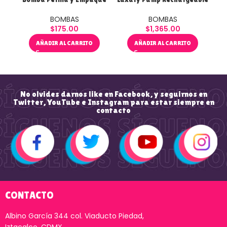
BOMBAS
BOMBAS
$
175.00
$
1,365.00
AÑADIR AL CARRITO
AÑADIR AL CARRITO
No olvides darnos like en Facebook, y seguirnos en
Twitter, YouTube e Instagram para estar siempre en
contacto
CONTACTO
Albino García 344 col. Viaducto Piedad,