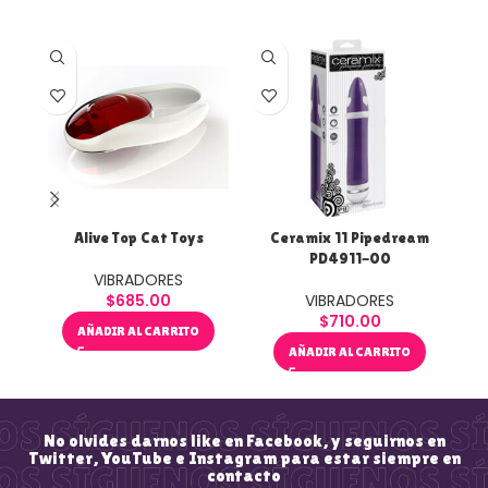
Alive Top Cat Toys
Ceramix 11 Pipedream
Fi
PD4911-00
VIBRADORES
$
685.00
VIBRADORES
$
710.00
AÑADIR AL CARRITO
AÑADIR AL CARRITO
No olvides darnos like en Facebook, y seguirnos en
Twitter, YouTube e Instagram para estar siempre en
contacto