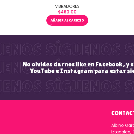
VIBRADORES
$
460.00
AÑADIR AL CARRITO
No olvides darnos like en Facebook, y 
YouTube e Instagram para estar si
CONTAC
Albino Gar
Iztacalco,