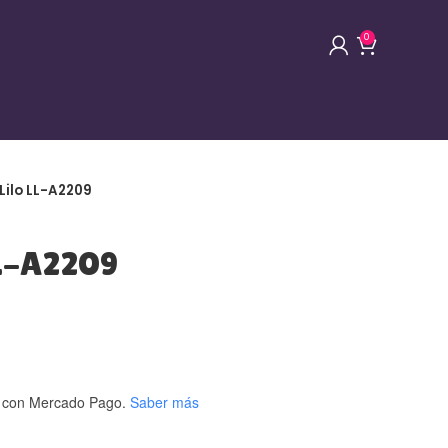
0
 Lilo LL-A2209
LL-A2209
con Mercado Pago.
Saber más