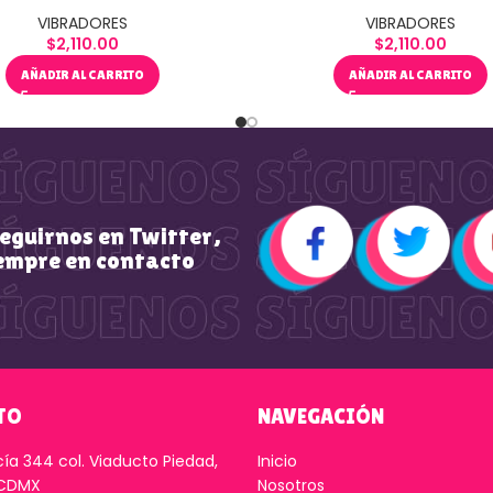
VIBRADORES
VIBRADORES
$
2,110.00
$
2,110.00
AÑADIR AL CARRITO
AÑADIR AL CARRITO
seguirnos en Twitter,
empre en contacto
TO
NAVEGACIÓN
cía 344 col. Viaducto Piedad,
Inicio
 CDMX
Nosotros