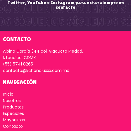
Twitter, YouTube e Instagram para estar siempre en
contacto
CONTACTO
Albino García 344 col. Viaducto Piedad,
Iztacalco, CDMX
(55) 5741 8265
contacto@kchondiuxxx.com.mx
NAVEGACIÓN
Inicio
Nosotros
Productos
Especiales
Mayoristas
Contacto