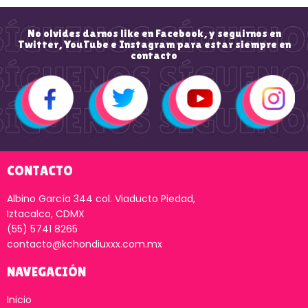
No olvides darnos like en Facebook, y seguirnos en
Twitter, YouTube e Instagram para estar siempre en
contacto
CONTACTO
Albino García 344 col. Viaducto Piedad,
Iztacalco, CDMX
(55) 5741 8265
contacto@kchondiuxxx.com.mx
NAVEGACIÓN
Inicio