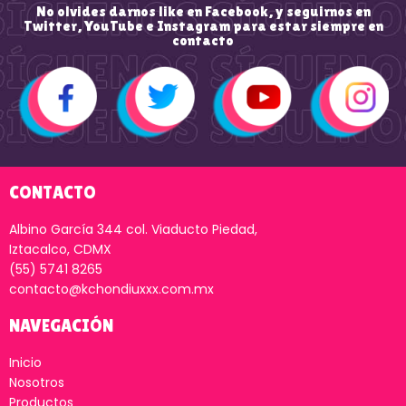
No olvides darnos like en Facebook, y seguirnos en
Twitter, YouTube e Instagram para estar siempre en
contacto
CONTACTO
Albino García 344 col. Viaducto Piedad,
Iztacalco, CDMX
(55) 5741 8265
contacto@kchondiuxxx.com.mx
NAVEGACIÓN
Inicio
Nosotros
Productos