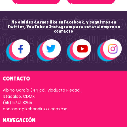
No olvides darnos like en Facebook, y seguirnos en
Twitter, YouTube e Instagram para estar siempre en
contacto
CONTACTO
Albino García 344 col. Viaducto Piedad,
Iztacalco, CDMX
(55) 5741 8265
contacto@kchondiuxxx.com.mx
NAVEGACIÓN