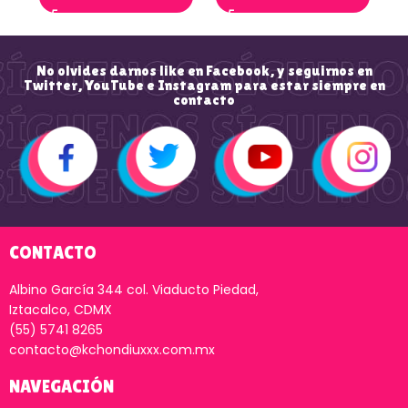
No olvides darnos like en Facebook, y seguirnos en
Twitter, YouTube e Instagram para estar siempre en
contacto
CONTACTO
Albino García 344 col. Viaducto Piedad,
Iztacalco, CDMX
(55) 5741 8265
contacto@kchondiuxxx.com.mx
NAVEGACIÓN