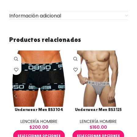
Información adicional
Productos relacionados
Underwear Men BS3104
Underwear Men BS3125
U
LENCERÍA HOMBRE
LENCERÍA HOMBRE
$
200.00
$
160.00
SELECCIONAR OPCIONES
SELECCIONAR OPCIONES