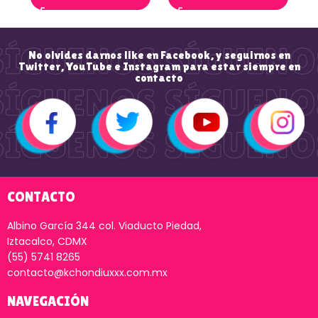
No olvides darnos like en Facebook, y seguirnos en
Twitter, YouTube e Instagram para estar siempre en
contacto
CONTACTO
Albino García 344 col. Viaducto Piedad,
Iztacalco, CDMX
(55) 5741 8265
contacto@kchondiuxxx.com.mx
NAVEGACIÓN