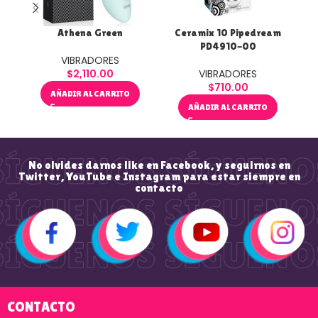
Athena Green
Ceramix 10 Pipedream
Es
PD4910-00
VIBRADORES
$
2,110.00
VIBRADORES
$
710.00
AÑADIR AL CARRITO
AÑADIR AL CARRITO
No olvides darnos like en Facebook, y seguirnos en
Twitter, YouTube e Instagram para estar siempre en
contacto
CONTACTO