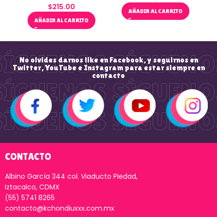
$
215.00
AÑADIR AL CARRITO
AÑADIR AL CARRITO
No olvides darnos like en Facebook, y seguirnos en
Twitter, YouTube e Instagram para estar siempre en
contacto
CONTACTO
Albino García 344 col. Viaducto Piedad,
Iztacalco, CDMX
(55) 5741 8265
contacto@kchondiuxxx.com.mx