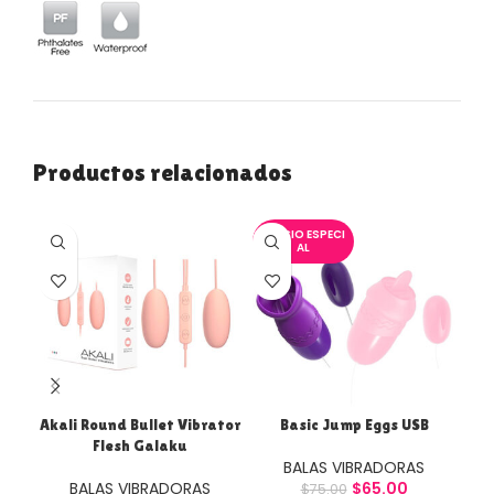
Productos relacionados
PRECIO ESPECI
AL
Akali Round Bullet Vibrator
Basic Jump Eggs USB
D
Flesh Galaku
BALAS VIBRADORAS
BALAS VIBRADORAS
$
65.00
$
75.00