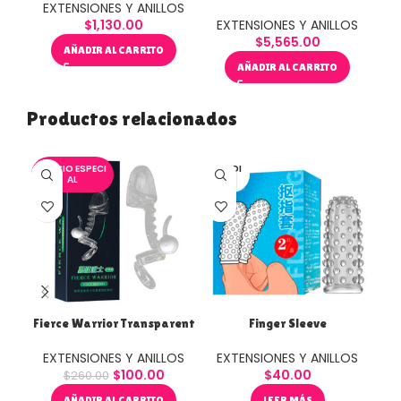
EXTENSIONES Y ANILLOS
$
1,130.00
EXTENSIONES Y ANILLOS
$
5,565.00
AÑADIR AL CARRITO
AÑADIR AL CARRITO
Productos relacionados
PRECIO ESPECI
VENDI
AL
DO
Fierce Warrior Transparent
Finger Sleeve
Gi
EXTENSIONES Y ANILLOS
EXTENSIONES Y ANILLOS
$
100.00
$
40.00
E
$
260.00
AÑADIR AL CARRITO
LEER MÁS