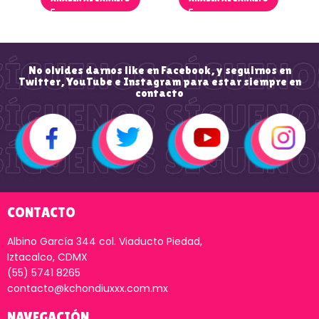
No olvides darnos like en Facebook, y seguirnos en
Twitter, YouTube e Instagram para estar siempre en
contacto
CONTACTO
Albino García 344 col. Viaducto Piedad,
Iztacalco, CDMX
(55) 5741 8265
contacto@kchondiuxxx.com.mx
NAVEGACIÓN