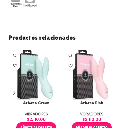
Productos relacionados
Athena Green
Athena Pink
Clo
VIBRADORES
VIBRADORES
$
2,110.00
$
2,110.00
AÑADIR AL CARRITO
AÑADIR AL CARRITO