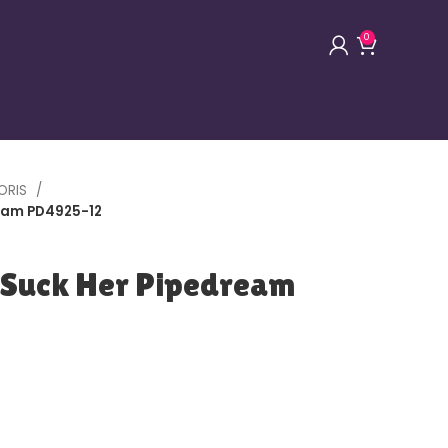
0
ORIS
ream PD4925-12
 Suck Her Pipedream