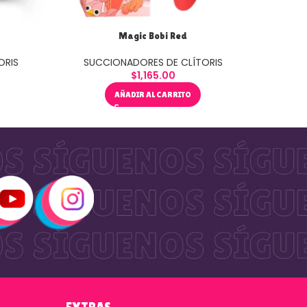
Magic Bobi Red
Small
ORIS
SUCCIONADORES DE CLÍTORIS
SUC
$
1,165.00
AÑADIR AL CARRITO