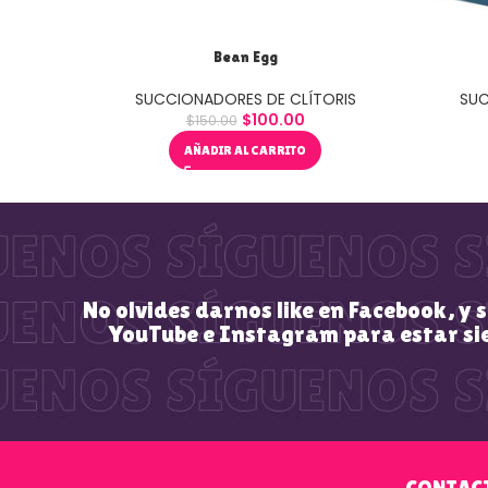
Bean Egg
SUCCIONADORES DE CLÍTORIS
SUC
$
100.00
$
150.00
AÑADIR AL CARRITO
No olvides darnos like en Facebook, y 
YouTube e Instagram para estar si