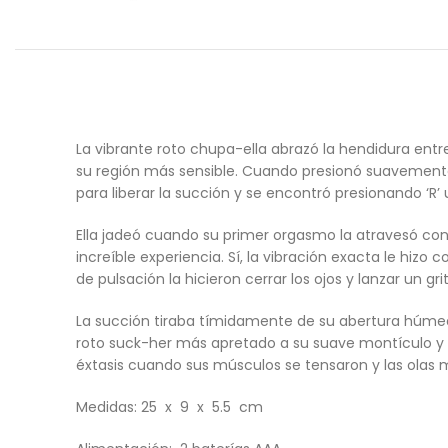
La vibrante roto chupa-ella abrazó la hendidura entre
su región más sensible. Cuando presionó suavemente e
para liberar la succión y se encontró presionando ‘R’
Ella jadeó cuando su primer orgasmo la atravesó con u
increíble experiencia. Sí, la vibración exacta le hizo 
de pulsación la hicieron cerrar los ojos y lanzar un gri
La succión tiraba tímidamente de su abertura húmeda. P
roto suck-her más apretado a su suave montículo y c
éxtasis cuando sus músculos se tensaron y las olas 
Medidas: 25 x 9 x 5.5 cm