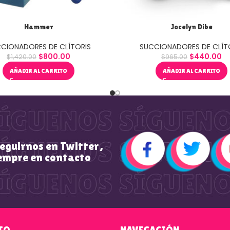
Hammer
Jocelyn Dibe
CIONADORES DE CLÍTORIS
SUCCIONADORES DE CLÍT
$
800.00
$
440.00
$
1,420.00
$
965.00
AÑADIR AL CARRITO
AÑADIR AL CARRITO
seguirnos en Twitter,
empre en contacto