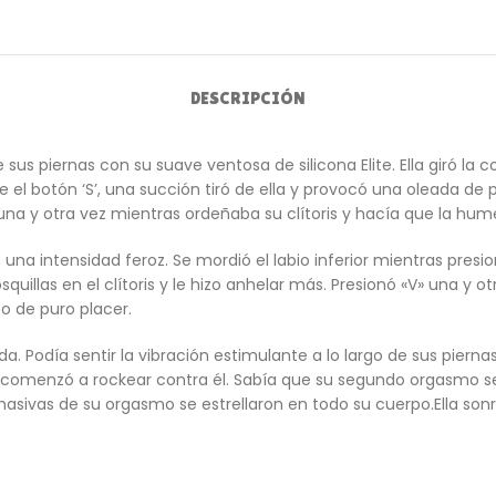
DESCRIPCIÓN
 sus piernas con su suave ventosa de silicona Elite. Ella giró l
l botón ‘S’, una succión tiró de ella y provocó una oleada de pl
 una y otra vez mientras ordeñaba su clítoris y hacía que la hu
na intensidad feroz. Se mordió el labio inferior mientras presio
cosquillas en el clítoris y le hizo anhelar más. Presionó «V» una y
to de puro placer.
odía sentir la vibración estimulante a lo largo de sus piernas ha
omenzó a rockear contra él. Sabía que su segundo orgasmo sería
masivas de su orgasmo se estrellaron en todo su cuerpo.Ella so