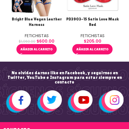
Bright Blue Vegan Leather
PD3903-15 Satin Love Mask
Ro
Harness
Red
FETICHISTAS
FETICHISTAS
$
600.00
$
205.00
$
1,060.00
AÑADIR AL CARRITO
AÑADIR AL CARRITO
No olvides darnos like en Facebook, y seguirnos en
Twitter, YouTube e Instagram para estar siempre en
contacto