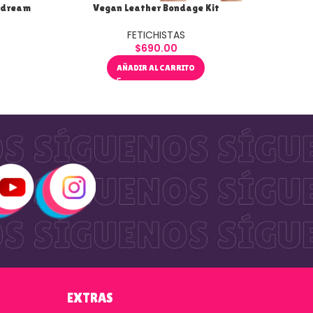
pedream
Vegan Leather Bondage Kit
Vi
FETICHISTAS
$
690.00
AÑADIR AL CARRITO
EXTRAS