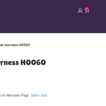
0
her Harness H0060
Harness H0060
con Mercado Pago.
Saber más