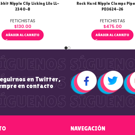
bbit Nipple Clip Licking Lilo LL-
Rock Hard Nipple Clamps Pi
2340-B
PD3624-26
FETICHISTAS
FETICHISTAS
$
130.00
$
475.00
AÑADIR AL CARRITO
AÑADIR AL CARRITO
seguirnos en Twitter,
empre en contacto
TO
NAVEGACIÓN