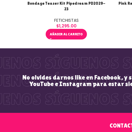
Bondage Teaser Kit Pipedream PD2029-
Pink Ra
23
FETICHISTAS
$
1,295.00
AÑADIR AL CARRITO
No olvides darnos like en Facebook, y 
YouTube e Instagram para estar si
CONTAC