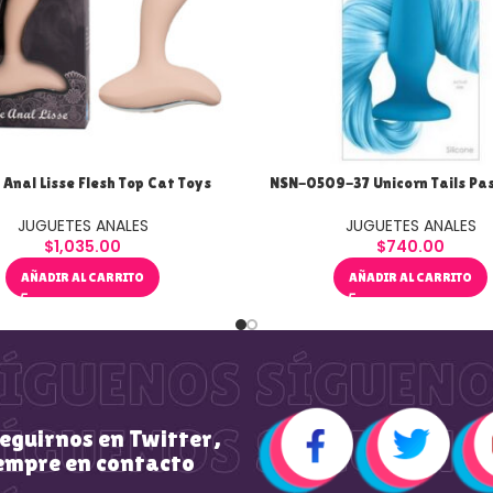
Anal Lisse Flesh Top Cat Toys
NSN-0509-37 Unicorn Tails Pas
JUGUETES ANALES
JUGUETES ANALES
$
1,035.00
$
740.00
AÑADIR AL CARRITO
AÑADIR AL CARRITO
seguirnos en Twitter,
empre en contacto