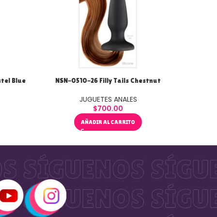
tel Blue
NSN-0510-26 Filly Tails Chestnut
NSN-
JUGUETES ANALES
$
700.00
AÑADIR AL CARRITO