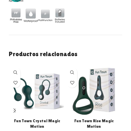
Productos relacionados
Fun Town Crystal Magic
Fun Town Rise Magic
Ke
Motion
Motion