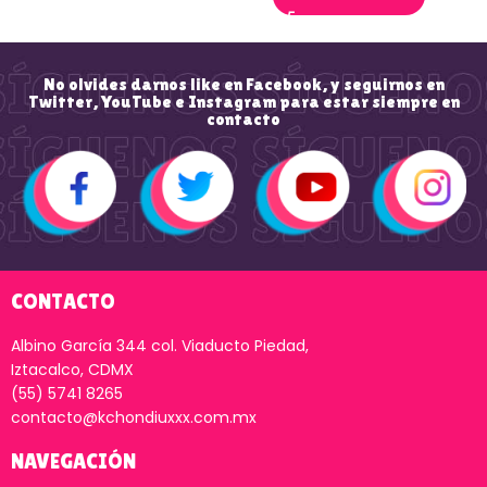
No olvides darnos like en Facebook, y seguirnos en
Twitter, YouTube e Instagram para estar siempre en
contacto
CONTACTO
Albino García 344 col. Viaducto Piedad,
Iztacalco, CDMX
(55) 5741 8265
contacto@kchondiuxxx.com.mx
NAVEGACIÓN