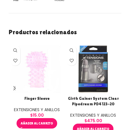
Productos relacionados
Finger Sleeve
Girth Gainer System Clear
Jap
Pipedream PD4123-20
EXTENSIONES Y ANILLOS
$
15.00
EXTENSIONES Y ANILLOS
E
$
475.00
AÑADIR AL CARRITO
AÑADIR AL CARRITO