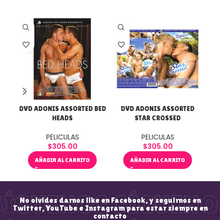
DVD ADONIS ASSORTED BED
DVD ADONIS ASSORTED
DV
HEADS
STAR CROSSED
T
PELICULAS
PELICULAS
$
305.00
$
305.00
AÑADIR AL CARRITO
AÑADIR AL CARRITO
No olvides darnos like en Facebook, y seguirnos en
Twitter, YouTube e Instagram para estar siempre en
contacto