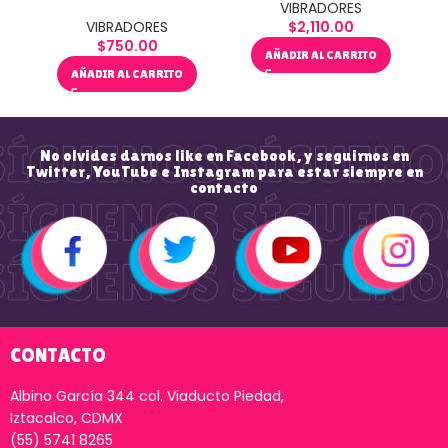
VIBRADORES
VIBRADORES
$
2,110.00
$
750.00
AÑADIR AL CARRITO
AÑADIR AL CARRITO
No olvides darnos like en Facebook, y seguirnos en
Twitter, YouTube e Instagram para estar siempre en
contacto
CONTACTO
Albino García 344 col. Viaducto Piedad,
Iztacalco, CDMX
(55) 5741 8265