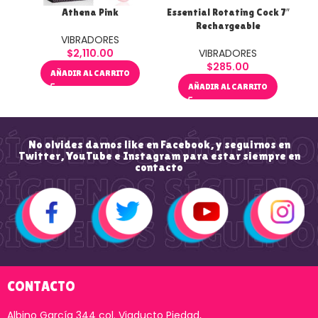
Athena Pink
Essential Rotating Cock 7″
H
Rechargeable
B
VIBRADORES
$
2,110.00
VIBRADORES
$
285.00
AÑADIR AL CARRITO
AÑADIR AL CARRITO
No olvides darnos like en Facebook, y seguirnos en
Twitter, YouTube e Instagram para estar siempre en
contacto
CONTACTO
Albino García 344 col. Viaducto Piedad,