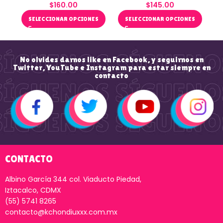
$
160.00
$
145.00
SELECCIONAR OPCIONES
SELECCIONAR OPCIONES
No olvides darnos like en Facebook, y seguirnos en
Twitter, YouTube e Instagram para estar siempre en
contacto
CONTACTO
Albino García 344 col. Viaducto Piedad,
Iztacalco, CDMX
(55) 5741 8265
contacto@kchondiuxxx.com.mx