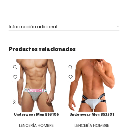
Información adicional
Productos relacionados
Underwear Men BS3106
Underwear Men BS3501
U
LENCERÍA HOMBRE
LENCERÍA HOMBRE