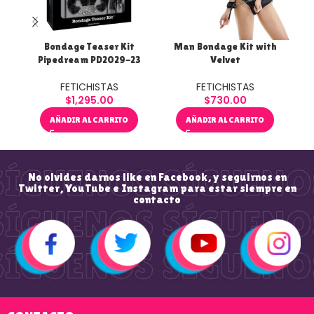
Bondage Teaser Kit
Man Bondage Kit with
PD3
Pipedream PD2029-23
Velvet
FETICHISTAS
FETICHISTAS
$
1,295.00
$
730.00
AÑADIR AL CARRITO
AÑADIR AL CARRITO
No olvides darnos like en Facebook, y seguirnos en
Twitter, YouTube e Instagram para estar siempre en
contacto