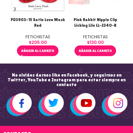
PD3903-15 Satin Love Mask
Pink Rabbit Nipple Clip
Re
Red
Licking Lilo LL-2340-B
FETICHISTAS
FETICHISTAS
$
205.00
$
130.00
AÑADIR AL CARRITO
AÑADIR AL CARRITO
No olvides darnos like en Facebook, y seguirnos en
Twitter, YouTube e Instagram para estar siempre en
contacto