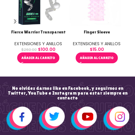
Fierce Warrior Transparent
Finger Sleeve
Gi
EXTENSIONES Y ANILLOS
EXTENSIONES Y ANILLOS
$
100.00
$
15.00
E
$
260.00
AÑADIR AL CARRITO
AÑADIR AL CARRITO
No olvides darnos like en Facebook, y seguirnos en
Twitter, YouTube e Instagram para estar siempre en
contacto